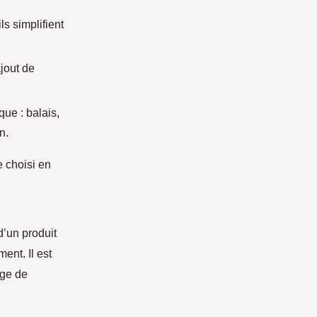
ils simplifient
ajout de
ue : balais,
n.
e choisi en
d’un produit
ent. Il est
age de