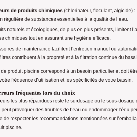
teurs de produits chimiques
(chlorinateur, floculant, algicide) : 
on régulière de substances essentielles à la qualité de l’eau.
its naturels et écologiques, de plus en plus présents, limitent l’
s chimiques tout en assurant une hygiène efficace.
soires de maintenance facilitent l’entretien manuel ou automatiq
ltres contribuent à la propreté et à la filtration continue du bassi
e produit piscine correspond à un besoin particulier et doit êtr
otre fréquence d’utilisation et les spécificités de votre bassin.
erreurs fréquentes lors du choix
reurs les plus répandues reste le surdosage ou le sous-dosage 
a peut provoquer des troubles de l’eau ou endommager l’équipem
e de respecter les recommandations mentionnées sur l’emball
it piscine.