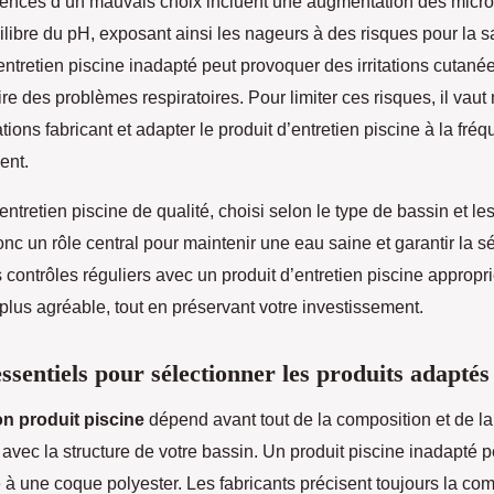
nces d’un mauvais choix incluent une augmentation des micr
libre du pH, exposant ainsi les nageurs à des risques pour la sa
entretien piscine inadapté peut provoquer des irritations cutané
ire des problèmes respiratoires. Pour limiter ces risques, il vaut
tions fabricant et adapter le produit d’entretien piscine à la fréq
ent.
entretien piscine de qualité, choisi selon le type de bassin et le
onc un rôle central pour maintenir une eau saine et garantir la s
contrôles réguliers avec un produit d’entretien piscine appropr
plus agréable, tout en préservant votre investissement.
essentiels pour sélectionner les produits adaptés
on produit piscine
dépend avant tout de la composition et de la
 avec la structure de votre bassin. Un produit piscine inadapté p
e à une coque polyester. Les fabricants précisent toujours la com