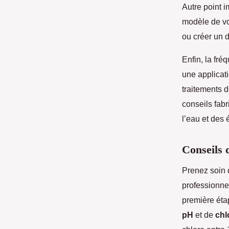
Autre point i
modèle de vot
ou créer un 
Enfin, la fré
une applicat
traitements 
conseils fabr
l’eau et des
Conseils 
Prenez soin 
professionne
première éta
pH
et de
chl