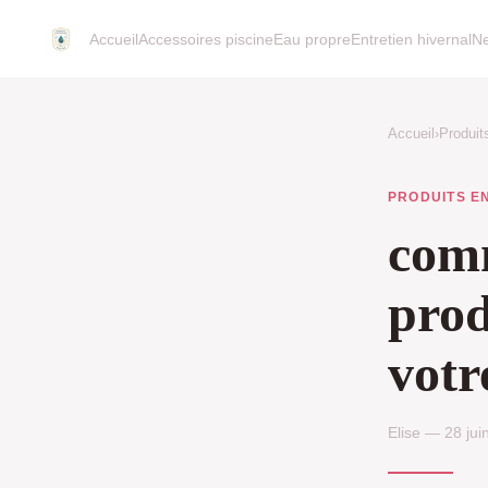
Accueil
Accessoires piscine
Eau propre
Entretien hivernal
Ne
Accueil
›
Produit
PRODUITS E
comm
prod
votr
Elise — 28 jui