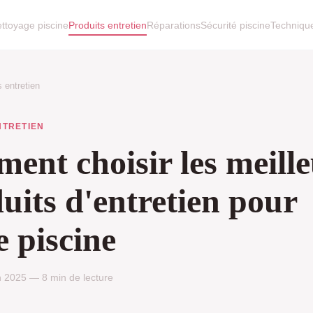
ttoyage piscine
Produits entretien
Réparations
Sécurité piscine
Techniqu
s entretien
NTRETIEN
ent choisir les meill
uits d'entretien pour
e piscine
n 2025 — 8 min de lecture